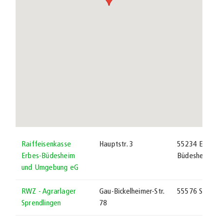
Raiffeisenkasse
Hauptstr. 3
55234 Erbes
Erbes-Büdesheim
Büdesheim
und Umgebung eG
RWZ - Agrarlager
Gau-Bickelheimer-Str.
55576 Spren
Sprendlingen
78