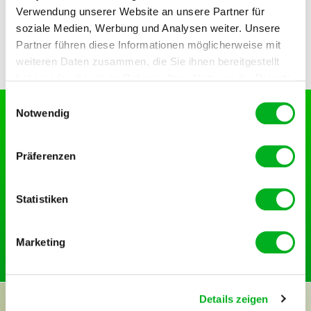
Verwendung unserer Website an unsere Partner für
soziale Medien, Werbung und Analysen weiter. Unsere
Partner führen diese Informationen möglicherweise mit
weiteren Daten zusammen, die Sie ihnen bereitgestellt
haben oder die sie im Rahmen Ihrer Nutzung der Dienste
gesammelt haben. Im Falle der Zulassung der Marketing-
Einwilligungsauswahl
Cookies werden Ihre personenbezogenen Daten in
Notwendig
unsicheren Drittländern weitergegeben.
Rasenpflege im Frühjahr
Präferenzen
Sobald im Frühjahr die ersten warmen
Sonnenstrahlen die Pflanzen zum Leben erwecken,
beginnt die …
Statistiken
Weiter
Marketing
Details zeigen