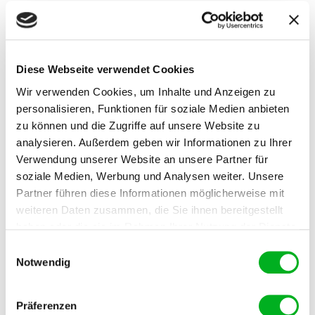
Garten, Gemüse, Kübel,
Rabatten
active_time
Wirkzeit
sofort wirksam
Diese Webseite verwendet Cookies
Wir verwenden Cookies, um Inhalte und Anzeigen zu
sizes
Packgrössen
1 L
personalisieren, Funktionen für soziale Medien anbieten
zu können und die Zugriffe auf unsere Website zu
dosing
Dosierung
1-2 %
analysieren. Außerdem geben wir Informationen zu Ihrer
Verwendung unserer Website an unsere Partner für
season
Saison
Frühling, Sommer, Herbst
soziale Medien, Werbung und Analysen weiter. Unsere
Partner führen diese Informationen möglicherweise mit
product
Produkt
Biorga
weiteren Daten zusammen, die Sie ihnen bereitgestellt
haben oder die sie im Rahmen Ihrer Nutzung der Dienste
gesammelt haben. Im Falle der Zulassung der Marketing-
Einwilligungsauswahl
Anwendung
Cookies werden Ihre personenbezogenen Daten in
Notwendig
unsicheren Drittländern weitergegeben.
Flasche vor Gebrauch gut schütteln! Zuerst Wasser,
danach Manna Bio Pflanzennahrung zufügen und gut
Präferenzen