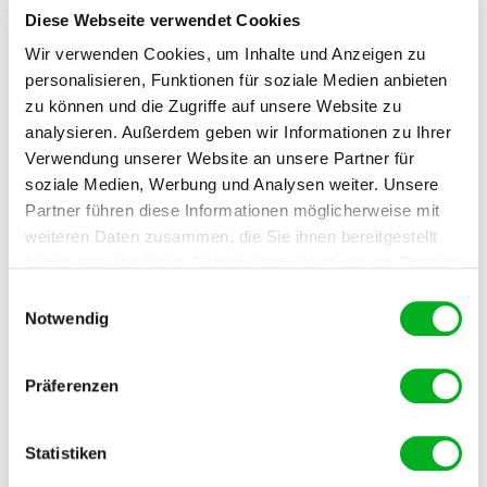
Diese Webseite verwendet Cookies
Wir verwenden Cookies, um Inhalte und Anzeigen zu
personalisieren, Funktionen für soziale Medien anbieten
zu können und die Zugriffe auf unsere Website zu
analysieren. Außerdem geben wir Informationen zu Ihrer
Verwendung unserer Website an unsere Partner für
soziale Medien, Werbung und Analysen weiter. Unsere
Lactuca mit Calciummangel
Partner führen diese Informationen möglicherweise mit
weiteren Daten zusammen, die Sie ihnen bereitgestellt
haben oder die sie im Rahmen Ihrer Nutzung der Dienste
Calcium-Überschuss: Symptome
gesammelt haben. Im Falle der Zulassung der Marketing-
Einwilligungsauswahl
Cookies werden Ihre personenbezogenen Daten in
Notwendig
Ein Überhang des Elements setzt Phosphor und
unsicheren Drittländern weitergegeben.
Spurenelemente fest und führt in der Folge zu
entsprechenden Defiziten: Phosphor-, Eisen-, Mangan-,
Präferenzen
Bor-, Kupfer- und Zinkmangel. Molybdän hingegen
wird durch Calcium besser verfügbar (siehe Ratgeber
Artikel "Boden und Bodenreaktion / pH Wert").
Statistiken