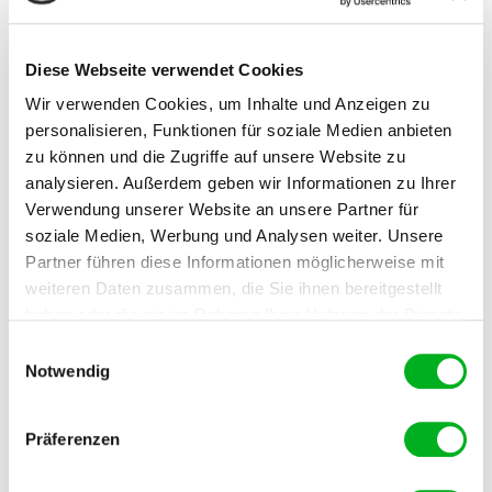
Bor-Überschuss: Symptome an den Pflanzen
Diese Webseite verwendet Cookies
Wir verwenden Cookies, um Inhalte und Anzeigen zu
Eine Überdüngung mit Bor ist leicht möglich. So sind
personalisieren, Funktionen für soziale Medien anbieten
beispielsweise Schäden durch Kehrrichtkompost oft
zu können und die Zugriffe auf unsere Website zu
auf eine Überversorgung mit Bor zurückzuführen. Bei
einem Überschuss rollen sich die Blätter ähnlich wie bei
analysieren. Außerdem geben wir Informationen zu Ihrer
Kalimangel ein, und das gelbliche Laub wird von unten
Verwendung unserer Website an unsere Partner für
her abgeworfen. Die jungen Blätter sind chlorotisch.
soziale Medien, Werbung und Analysen weiter. Unsere
Die Blattspitzen verfärben sich gelb, werden später
Partner führen diese Informationen möglicherweise mit
nekrotisch und fallen ab.
weiteren Daten zusammen, die Sie ihnen bereitgestellt
haben oder die sie im Rahmen Ihrer Nutzung der Dienste
gesammelt haben. Im Falle der Zulassung der Marketing-
Einwilligungsauswahl
Maßnahmen bei Bormangel
Cookies werden Ihre personenbezogenen Daten in
Notwendig
unsicheren Drittländern weitergegeben.
Verabreichen Sie eine Blattdüngung.
Präferenzen
Setzen Sie borhaltige Dünger ein (auf leicht saurem
Boden).