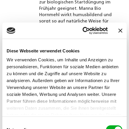
zur biologischen Startdüngung im
Frühjahr geeignet. Manna Bio
Hornmehl wirkt humusbildend und
sorgt so auf natürliche Weise für
gesundes Pflanzenwachstum.
Weiter zum Hornmehl
Diese Webseite verwendet Cookies
Wir verwenden Cookies, um Inhalte und Anzeigen zu
personalisieren, Funktionen für soziale Medien anbieten
zu können und die Zugriffe auf unsere Website zu
analysieren. Außerdem geben wir Informationen zu Ihrer
Manna Bio Hornspäne
Verwendung unserer Website an unsere Partner für
soziale Medien, Werbung und Analysen weiter. Unsere
Partner führen diese Informationen möglicherweise mit
Manna Bio Hornspäne, der
weiteren Daten zusammen, die Sie ihnen bereitgestellt
natürliche Stickstoffdünger zur
haben oder die sie im Rahmen Ihrer Nutzung der Dienste
biologischen Düngung von Obst,
gesammelt haben. Im Falle der Zulassung der Marketing-
Einwilligungsauswahl
Gemüse und Zierpflanzen, kräftigt
Cookies werden Ihre personenbezogenen Daten in