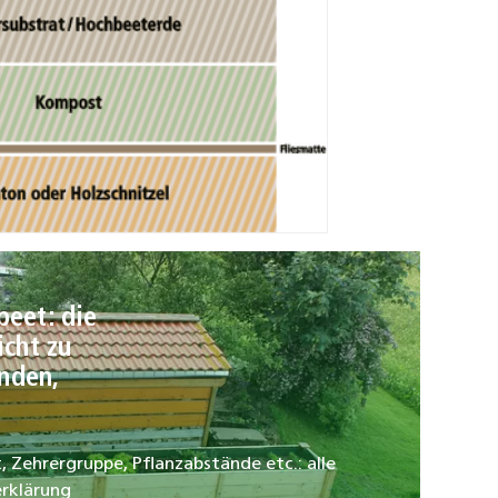
eet: die
cht zu
änden,
, Zehrergruppe, Pflanzabstände etc.: alle
erklärung