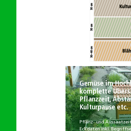
Gemüse im Hochb
komplette Übersi
Pflanzzeit, Abst
Kulturpause etc.
Pflanz- und Aussaatzeit
Eckdaten inkl. Begriffs