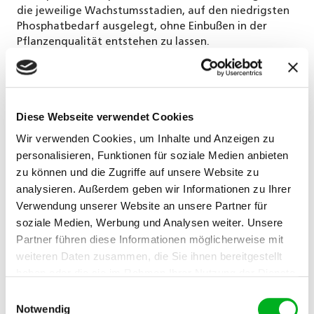
die jeweilige Wachstumsstadien, auf den niedrigsten
Phosphatbedarf ausgelegt, ohne Einbußen in der
Pflanzenqualität entstehen zu lassen.
suitable
Geeignet für
Blattdüngung,
Flüssigdüngung
Diese Webseite verwendet Cookies
active_time
Wirkzeit
sofort wirksam
Wir verwenden Cookies, um Inhalte und Anzeigen zu
personalisieren, Funktionen für soziale Medien anbieten
sizes
Packgrössen
25
zu können und die Zugriffe auf unsere Website zu
kg
analysieren. Außerdem geben wir Informationen zu Ihrer
Verwendung unserer Website an unsere Partner für
dosing
Dosierung
200-1500 g/m³
soziale Medien, Werbung und Analysen weiter. Unsere
Partner führen diese Informationen möglicherweise mit
product
Produkt
Ferty
weiteren Daten zusammen, die Sie ihnen bereitgestellt
haben oder die sie im Rahmen Ihrer Nutzung der Dienste
gesammelt haben. Im Falle der Zulassung der Marketing-
Einwilligungsauswahl
Cookies werden Ihre personenbezogenen Daten in
Notwendig
Anwendung