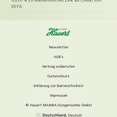
0,010 % Zn wasserlösliches Zink als Chelat von
EDTA
Newsletter
AGB's
Vertrag widerrufen
Datenschutz
Erklärung zur Barrierefreiheit
Impressum
© Hauert MANNA Düngerwerke GmbH
language
Deutschland,
Deutsch