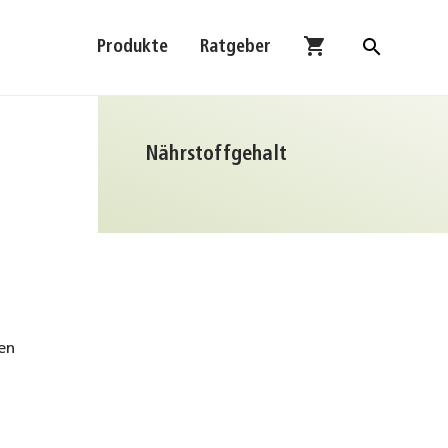
shopping_cart
search
Produkte
Ratgeber
Nährstoffgehalt
en