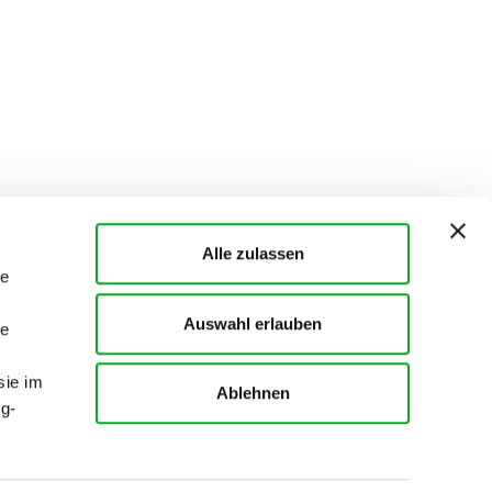
Alle zulassen
le
Auswahl erlauben
le
sie im
Ablehnen
g-
.
language
 MANNA
Deutschland,
Deutsch