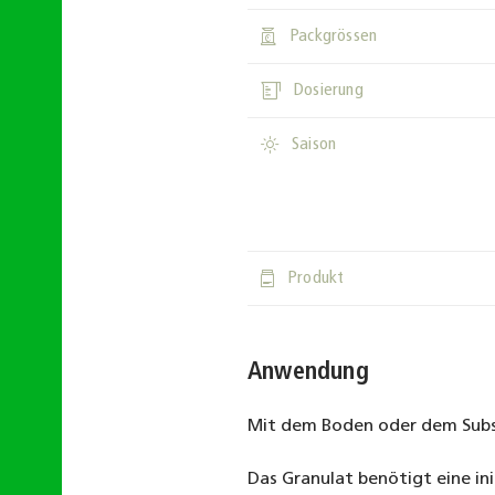
sizes
Packgrössen
dosing
Dosierung
season
Saison
product
Produkt
Anwendung
Mit dem Boden oder dem Subs
Das Granulat benötigt eine in