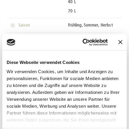
40 L
70 L
season
Saison
Frühling, Sommer, Herbst
product
Produkt
Manna
Diese Webseite verwendet Cookies
Anwendung
Wir verwenden Cookies, um Inhalte und Anzeigen zu
Gebrauchsfertig aufgedüngte Universal-Blumenerde
personalisieren, Funktionen für soziale Medien anbieten
(Allround-Erde) zum Topfen und Umtopfen von
zu können und die Zugriffe auf unsere Website zu
Zimmer-, Balkon- und Kübelpflanzen. Enthält Bor (B),
analysieren. Außerdem geben wir Informationen zu Ihrer
Kupfer (Cu) und Zink (Zn) in pflanzenbaulich relevanter
Verwendung unserer Website an unsere Partner für
Menge.
soziale Medien, Werbung und Analysen weiter. Unsere
Partner führen diese Informationen möglicherweise mit
Umtopfen von Zimmer- Balkon- und
weiteren Daten zusammen, die Sie ihnen bereitgestellt
Terrassenpflanzen:
haben oder die sie im Rahmen Ihrer Nutzung der Dienste