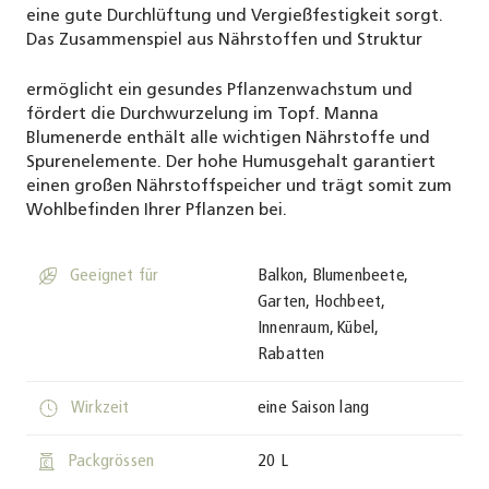
eine gute Durchlüftung und Vergießfestigkeit sorgt.
Das Zusammenspiel aus Nährstoffen und Struktur
ermöglicht ein gesundes Pflanzenwachstum und
fördert die Durchwurzelung im Topf. Manna
Blumenerde enthält alle wichtigen Nährstoffe und
Spurenelemente. Der hohe Humusgehalt garantiert
einen großen Nährstoffspeicher und trägt somit zum
Wohlbefinden Ihrer Pflanzen bei.
suitable
Geeignet für
Balkon, Blumenbeete,
Garten, Hochbeet,
Innenraum, Kübel,
Rabatten
active_time
Wirkzeit
eine Saison lang
sizes
Packgrössen
20 L