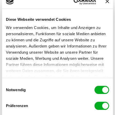
NPK-Rasendünger mit Magnesium und ausgeprägter
Sofortwirkung.
Diese Webseite verwendet Cookies
Mit Manna Rasendünger Turbo wird der Rasen schnell
Wir verwenden Cookies, um Inhalte und Anzeigen zu
trittfest und sattgrün. Die Spezialrezeptur wirkt bei
personalisieren, Funktionen für soziale Medien anbieten
Vegetationsbeginn (kalter Boden) sehr schnell. Diese
zu können und die Zugriffe auf unsere Website zu
Dünger eignet sich deshalb vorzüglich für die erste
Frühjahrsdüngung auf Zier-, Spiel-, und
analysieren. Außerdem geben wir Informationen zu Ihrer
Sportrasenflächen. Eine gut gedüngte, dichte
Verwendung unserer Website an unsere Partner für
Grasnarbe verdrängt Moos und Unkraut.
soziale Medien, Werbung und Analysen weiter. Unsere
Partner führen diese Informationen möglicherweise mit
weiteren Daten zusammen, die Sie ihnen bereitgestellt
suitable
Geeignet für
Hausrasen, Rasen
haben oder die sie im Rahmen Ihrer Nutzung der Dienste
Regeneration, Spielrasen
gesammelt haben. Im Falle der Zulassung der Marketing-
Einwilligungsauswahl
Cookies werden Ihre personenbezogenen Daten in
Notwendig
active_time
Wirkzeit
6-8 Wochen
unsicheren Drittländern weitergegeben.
sizes
Packgrössen
5 kg
Präferenzen
10