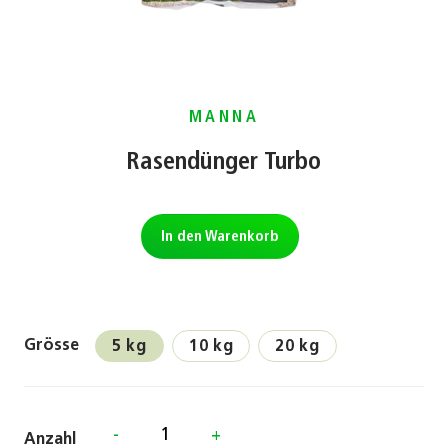
MANNA
Rasendünger Turbo
In den Warenkorb
Grösse
5 kg
10 kg
20 kg
-
+
Anzahl