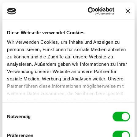
®
WUXAL
Aminoplant besteht aus natürlichen, rein
pflanzlichen Inhaltsstoffen. Das gesunde Wachstum
®
Agrarkulturen wird gefördert. WUXAL
Aminoplant
eignet sich besonders zur Überwindung von biotischen
Diese Webseite verwendet Cookies
und abiotischen Streßsituationen. Eine regelmäßige
®
Anwendung von WUXAL
Aminoplant bewirkt ein
Wir verwenden Cookies, um Inhalte und Anzeigen zu
gesundes Wachstum der Pflanzen und somit auch eine
personalisieren, Funktionen für soziale Medien anbieten
®
Erhöhung der Widerstandsfähigkeit. WUXAL
zu können und die Zugriffe auf unsere Website zu
Aminoplant enthält pflanzliche Aminosäuren, welche
analysieren. Außerdem geben wir Informationen zu Ihrer
der Pflanze direkt als Bausteine dienen. Dadurch wird
Verwendung unserer Website an unsere Partner für
insbesondere auch das Wurzelwachstum gefördert.
soziale Medien, Werbung und Analysen weiter. Unsere
®
WUXAL
Aminoplant reguliert den pH-Wert der
Partner führen diese Informationen möglicherweise mit
Spritzbrühe in den leicht sauren Bereich und fördert
weiteren Daten zusammen, die Sie ihnen bereitgestellt
die Netz- und Haftfähigkeit.
haben oder die sie im Rahmen Ihrer Nutzung der Dienste
gesammelt haben. Im Falle der Zulassung der Marketing-
Einwilligungsauswahl
suitable
Geeignet für
Agrarkulturen,
Cookies werden Ihre personenbezogenen Daten in
Notwendig
Blattdüngung,
unsicheren Drittländern weitergegeben.
Flüssigdüngung,
Gemüsebau, Obstbau,
Präferenzen