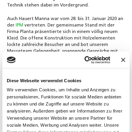
Technik stehen dabei im Vordergrund.
Auch Hauert Manna war vom 28. bis 31. Januar 2020 an
der
IPM
vertreten. Der gemeinsame Stand mit der
Firma Planta präsentierte sich in einem völlig neuen
Kleid. Die offene Konstruktion mit Holzelementen
lockte zahlreiche Besucher an und bot unserem
Messeteam Gelegenheit, spannende Gespräche mit
Kunden und Partnern zu führen.
Mit diesen Neuheiten wartete Hauert Manna an der
IPM 2020 auf:
Diese Webseite verwendet Cookies
Wir verwenden Cookies, um Inhalte und Anzeigen zu
Das neue Hausgarten-Sortiment von Manna und
personalisieren, Funktionen für soziale Medien anbieten
Manna Bio.
zu können und die Zugriffe auf unsere Website zu
analysieren. Außerdem geben wir Informationen zu Ihrer
Wildblumen und Samenkugeln zur Förderung der
Verwendung unserer Website an unsere Partner für
Biodiversität.
soziale Medien, Werbung und Analysen weiter. Unsere
Produktekonzept rund ums Stadtgrün.