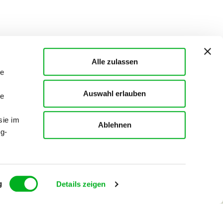
Alle zulassen
le
Auswahl erlauben
le
sie im
Ablehnen
g-
.
g
Details zeigen
language
 MANNA
Deutschland,
Deutsch