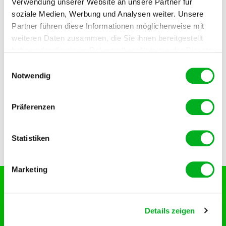
Verwendung unserer Website an unsere Partner für
soziale Medien, Werbung und Analysen weiter. Unsere
Weiter
Partner führen diese Informationen möglicherweise mit
weiteren Daten zusammen, die Sie ihnen bereitgestellt
haben oder die sie im Rahmen Ihrer Nutzung der Dienste
gesammelt haben. Im Falle der Zulassung der Marketing-
Einwilligungsauswahl
Cookies werden Ihre personenbezogenen Daten in
Notwendig
unsicheren Drittländern weitergegeben.
Präferenzen
Statistiken
Marketing
Hauert MANNA begleitet Sie durch die
Saison.
Details zeigen