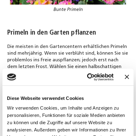
Bunte Primeln
Primeln in den Garten pflanzen
Die meisten in den Gartencentern erhältlichen Primeln
sind mehrjährig. Wenn sie verblüht sind, können Sie sie
problemlos ins Freie auspflanzen; jedoch erst nach
dem letzten Frost. Wählen Sie einen halbschattigen
und eher kühlen Standort. Primeln vertragen die pralle
Sonne nicht sonderlich gut und vertrocknen im
Sommer schnell. An einem passenden Platz etablieren
sie sich rasch. Sie benötigen kaum Pflege und
Diese Webseite verwendet Cookies
verschönern den Garten alle Jahre von Neuem mit
ihrer bunten Blütenpracht.
Wir verwenden Cookies, um Inhalte und Anzeigen zu
personalisieren, Funktionen für soziale Medien anbieten
zu können und die Zugriffe auf unsere Website zu
analysieren. Außerdem geben wir Informationen zu Ihrer
Blumenzwiebeln setzen