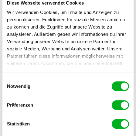
Verrottungsphase eine dicke, kompakte Schicht, die
Diese Webseite verwendet Cookies
schimmlig wird und unangenehm zu riechen beginnt.
Wir verwenden Cookies, um Inhalte und Anzeigen zu
Außerdem verhindert sie den Austausch von Luft und
personalisieren, Funktionen für soziale Medien anbieten
Gas im Boden.
zu können und die Zugriffe auf unsere Website zu
analysieren. Außerdem geben wir Informationen zu Ihrer
Verwendung unserer Website an unsere Partner für
soziale Medien, Werbung und Analysen weiter. Unsere
Manna Bio Terravital
Partner führen diese Informationen möglicherweise mit
weiteren Daten zusammen, die Sie ihnen bereitgestellt
Manna Bio Terravital besteht zu 100 %
aus Chinaschilf. Die gehäckselten Stängel
haben oder die sie im Rahmen Ihrer Nutzung der Dienste
lassen sich bequem und einfach
gesammelt haben. Im Falle der Zulassung der Marketing-
Einwilligungsauswahl
ausbringen. Chinaschilf weist ein gutes
Cookies werden Ihre personenbezogenen Daten in
Notwendig
Stickstoffverhältnis auf, sodass nicht
unsicheren Drittländern weitergegeben.
zusätzlich Hornspäne ausgebracht
werden müssen. Das Regenwasser kann
Präferenzen
problemlos durch die Mulchschicht
hindurchfließen, und auch der Luft-Gas-
Austausch im Boden ist gewährleistet.
Statistiken