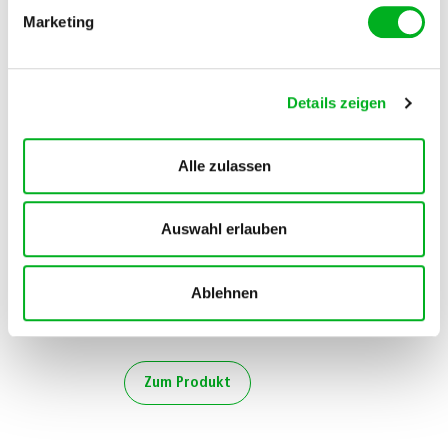
Zum Produkt
Marketing
Details zeigen
Rindenprodukte
Alle zulassen
Rindenmulch weist ein ungünstiges
Stickstoff-Verhältnis auf. Mischen Sie
dem Mulch deshalb
Manna
Auswahl erlauben
Bio Hornspäne
bei. Sonst besteht die
Gefahr, dass die Mikroorganismen
Stickstoff aus dem Boden entziehen, um
Ablehnen
die Rindenstücke abzubauen. Dieser
Stickstoff fehlt dann der Pflanze.
Zum Produkt