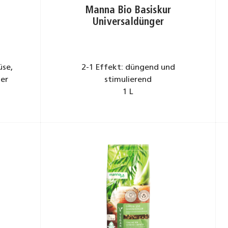
Manna Bio Basiskur
Universaldünger
üse,
2-1 Effekt: düngend und
er
stimulierend
1 L