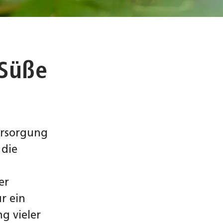
 Süße
versorgung
 die
er
r ein
g vieler