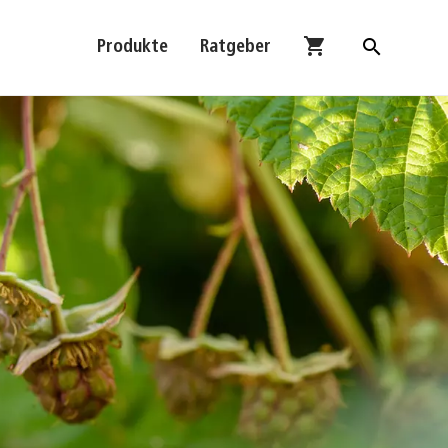
shopping_cart
search
Produkte
Ratgeber