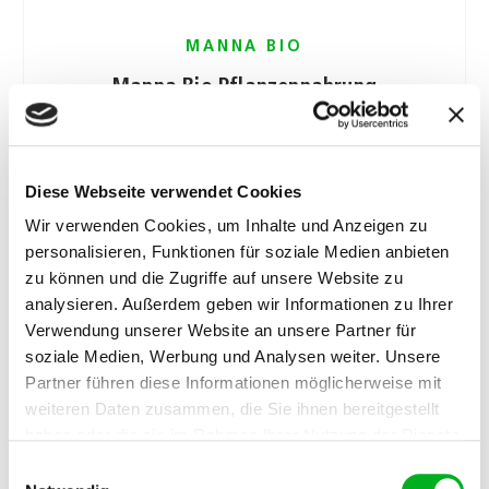
MANNA BIO
Manna Bio Pflanzennahrung
Manna Bio Pflanzennahrung ist universell
einsetzbar.
1 L
Diese Webseite verwendet Cookies
Wir verwenden Cookies, um Inhalte und Anzeigen zu
personalisieren, Funktionen für soziale Medien anbieten
zu können und die Zugriffe auf unsere Website zu
analysieren. Außerdem geben wir Informationen zu Ihrer
Verwendung unserer Website an unsere Partner für
soziale Medien, Werbung und Analysen weiter. Unsere
Partner führen diese Informationen möglicherweise mit
weiteren Daten zusammen, die Sie ihnen bereitgestellt
haben oder die sie im Rahmen Ihrer Nutzung der Dienste
gesammelt haben. Im Falle der Zulassung der Marketing-
Einwilligungsauswahl
Cookies werden Ihre personenbezogenen Daten in